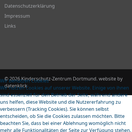
Datenschutzerklärung
Impressum
Links
© 2026 Kinderschutz-Zentrum Dortmund. website by
Wir benutzen Cookies
datenklick
Wir nutzen Cookies auf unserer Website. Einige von ihnen
sind essenziell für den Betrieb der Seite, während andere
uns helfen, diese Website und die Nutzererfahrung zu
verbessern (Tracking Cookies). Sie können selbst
entscheiden, ob Sie die Cookies zulassen möchten. Bitte
beachten Sie, dass bei einer Ablehnung womöglich nicht
mehr alle Funktionalitäten der Seite zur Verfügung stehen.